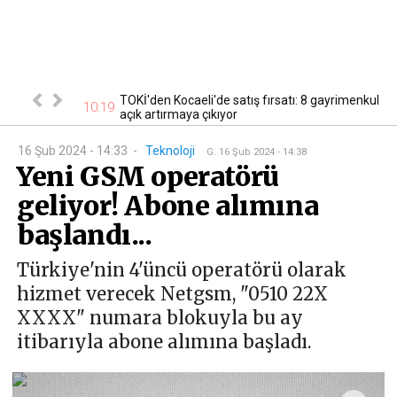
cak! Başvurular
TOKİ'den Kocaeli'de satış fırsatı: 8 gayrimenkul
10:19
10
açık artırmaya çıkıyor
16 Şub 2024 - 14:33
-
Teknoloji
G
:
16 Şub 2024 - 14:38
Yeni GSM operatörü
geliyor! Abone alımına
başlandı...
Türkiye'nin 4'üncü operatörü olarak
hizmet verecek Netgsm, "0510 22X
XXXX" numara blokuyla bu ay
itibarıyla abone alımına başladı.