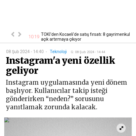
cak! Başvurular
TOKİ'den Kocaeli'de satış fırsatı: 8 gayrimenkul
10:19
10
açık artırmaya çıkıyor
08 Şub 2024 - 14:40
-
Teknoloji
G
:
08 Şub 2024 - 14:44
Instagram'a yeni özellik
geliyor
Instagram uygulamasında yeni dönem
başlıyor. Kullanıcılar takip isteği
gönderirken “neden?” sorusunu
yanıtlamak zorunda kalacak.