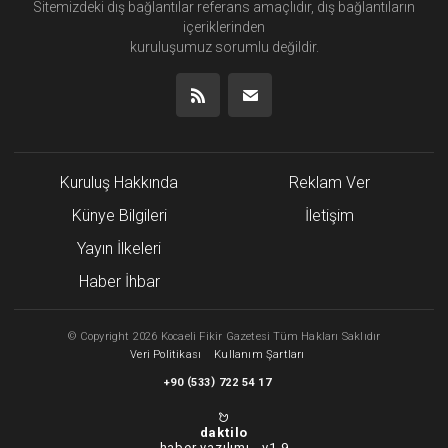
Sitemizdeki dış bağlantılar referans amaçlıdır, dış bağlantıların
içeriklerinden
kuruluşumuz
sorumlu değildir.
Kuruluş Hakkında
Reklam Ver
Künye Bilgileri
İletişim
Yayın İlkeleri
Haber İhbar
©
Copyright
2026 Kocaeli Fikir Gazetesi Tüm Hakları Saklıdır
Veri Politikası
Kullanım Şartları
(
)
+90
533
722 54 17
daktilo
haber yazılımı -
v1.9