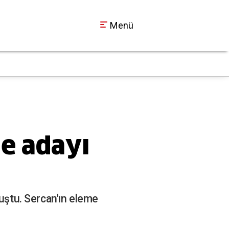
Menü
Körfez'de dehşet an
21:22
me adayı
muştu. Sercan'ın eleme