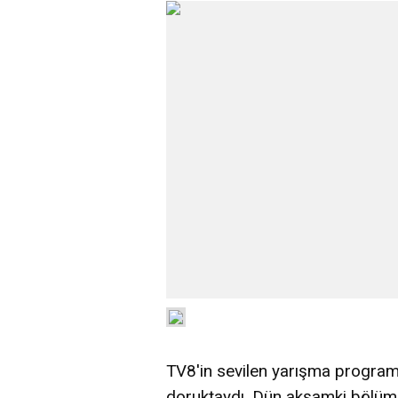
TV8'in sevilen yarışma programı
doruktaydı. Dün akşamki bölümd