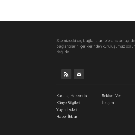
Sitemizdeki dış bağlantılar referans amaçlıdır
bağlantıların içeriklerinden
kuruluşumuz
soru
değildir.
Kuruluş Hakkında
Reklam Ver
Künye Bilgileri
İletişim
Yayın İlkeleri
Haber İhbar