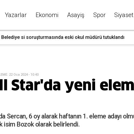
Yazarlar
Ekonomi
Asayiş
Spor
Siyaset
t Belediye si soruşturmasında eski okul müdürü tutuklandı
LEME
:
22 Oca 2024 - 10:40
ll Star'da yeni ele
'da Sercan, 6 oy alarak haftanın 1. eleme adayı ol
 isim Bozok olarak belirlendi.