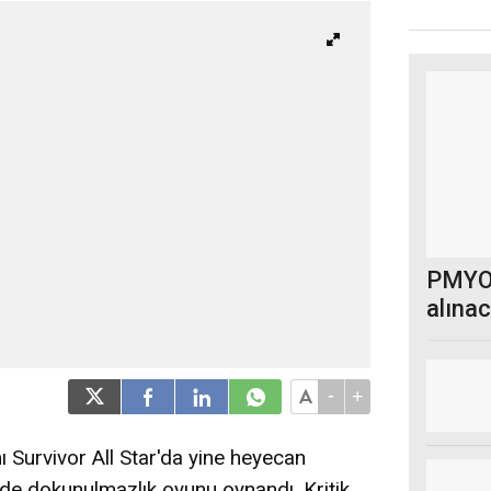
PMYO'
alına
-
+
 Survivor All Star'da yine heyecan
e dokunulmazlık oyunu oynandı. Kritik