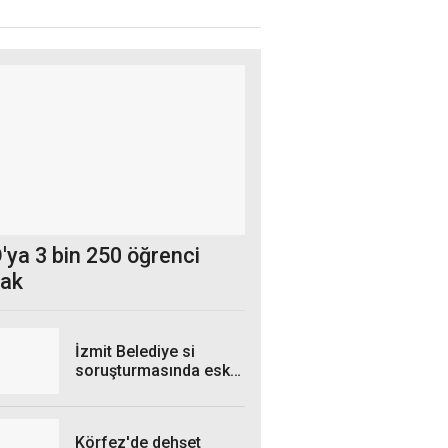
ya 3 bin 250 öğrenci
cak
İzmit Belediye si
soruşturmasında eski
okul müdürü tutuklandı
Körfez'de dehşet