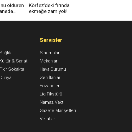
unu öldüren
Körfez’deki fırında
tanede
ekmeğe zam yok!
na alındı
Servisler
Sağlık
Sinemalar
Kültür & Sanat
Mekanlar
Fikir Sokakta
Hava Durumu
Dünya
Seri İlanlar
Eczaneler
Lig Fikstürü
Namaz Vakti
Gazete Manşetleri
Vefatlar