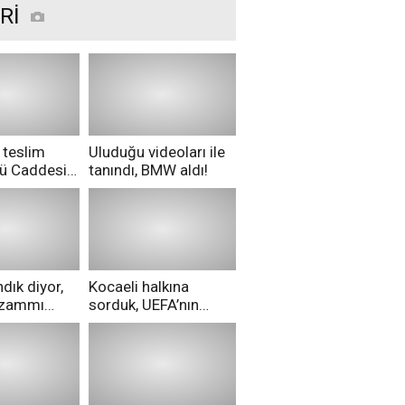
Rİ
 teslim
Uluduğu videoları ile
nü Caddesi
tanındı, BMW aldı!
ü!
dık diyor,
Kocaeli halkına
i zammı
sorduk, UEFA’nın
ri aldılar!
Merih Demiral kararı
hakkında ne
düşünüyorsunuz?