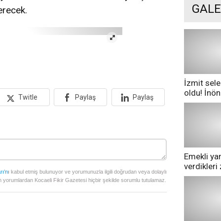
GALE
erecek.
İzmit sele
oldu! İnö
Twitle
Paylaş
Paylaş
göle dönd
Emekli yan
verdikler
rı’nı
kabul etmiş bulunuyor ve yorumunuzla ilgili doğrudan veya dolaylı
pazarda ge
 yorumlardan Kocaeli Fikir Gazetesi hiçbir şekilde sorumlu tutulamaz.