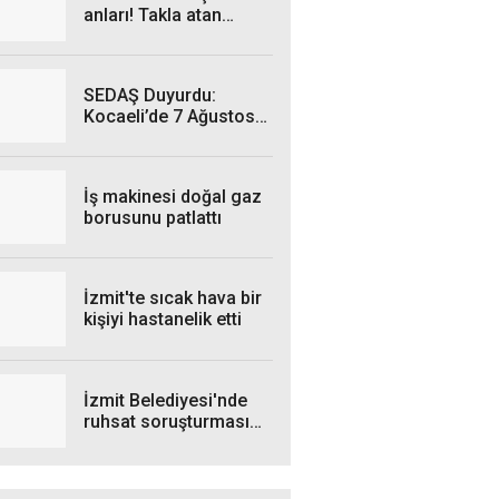
anları! Takla atan
otomobil kamerada
SEDAŞ Duyurdu:
Kocaeli’de 7 Ağustos
Cuma Günü hangi
ilçelerde elektrik
kesintisi yaşanacak?
İş makinesi doğal gaz
borusunu patlattı
İzmit'te sıcak hava bir
kişiyi hastanelik etti
İzmit Belediyesi'nde
ruhsat soruşturması
genişliyor: 4 iş insanı
gözaltında!