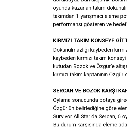
oyunda kazanan takım dokunulm
takımdan 1 yarışmacı eleme pota
performansı gösteren ve hedef
KIRMIZI TAKIM KONSEYE GİTT
Dokunulmazlığı kaybeden kırmızı
kaybeden kırmızı takım konseyi
kutudan Bozok ve Özgür'e altışar
kırmızı takım kaptanının Özgür 
SERCAN VE BOZOK KARŞI KA
Oylama sonucunda potaya girec
Özgür'ün belirlediğine göre el
Survivor All Star'da Sercan, 6 o
Bu durum karşısında eleme aday