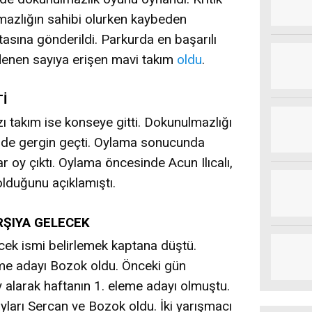
azlığın sahibi olurken kaybeden
sına gönderildi. Parkurda en başarılı
lenen sayıya erişen mavi takım
oldu
.
İ
 takım ise konseye gitti. Dokunulmazlığı
 de gergin geçti. Oylama sonucunda
 oy çıktı. Oylama öncesinde Acun Ilıcalı,
olduğunu açıklamıştı.
RŞIYA GELECEK
ek ismi belirlemek kaptana düştü.
eme adayı Bozok oldu. Önceki gün
y alarak haftanın 1. eleme adayı olmuştu.
ları Sercan ve Bozok oldu. İki yarışmacı