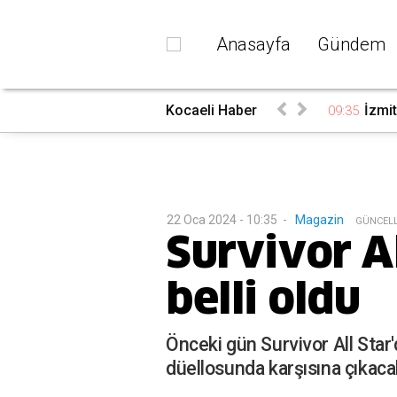
Anasayfa
Gündem
Kocaeli Haber
İzmi
09:35
22 Oca 2024 - 10:35
-
Magazin
G
ÜNCEL
Survivor A
belli oldu
Önceki gün Survivor All Star
düellosunda karşısına çıkacak