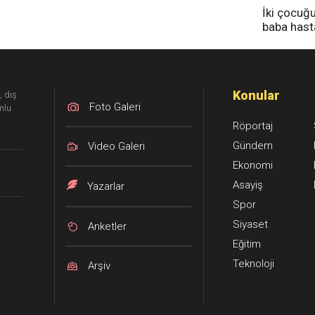
İki çocuğ
baba has
tedavi altı
Konular
, dış
Foto Galeri
mlu
Röportaj
Gündem
Video Galeri
Ekonomi
Asayiş
Yazarlar
Spor
Siyaset
Anketler
Eğitim
Teknoloji
Arşiv