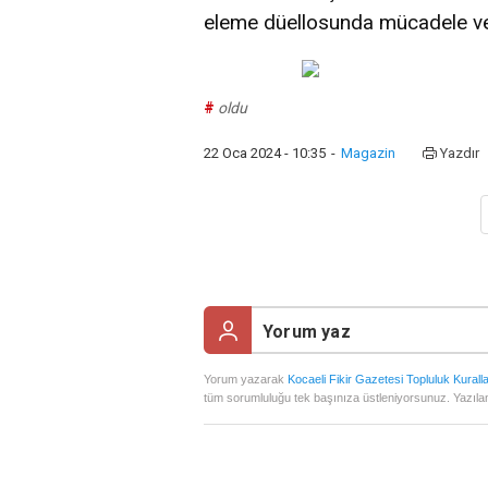
eleme düellosunda mücadele v
#
oldu
22 Oca 2024 - 10:35
-
Magazin
Yazdır
Yorum yazarak
Kocaeli Fikir Gazetesi Topluluk Kuralla
tüm sorumluluğu tek başınıza üstleniyorsunuz. Yazılan