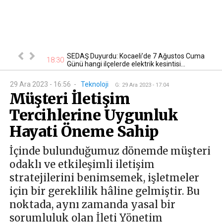
tan otomobil
SEDAŞ Duyurdu: Kocaeli’de 7 Ağustos Cuma
17
18:30
Günü hangi ilçelerde elektrik kesintisi...
29 Ara 2023 - 16:56
-
Teknoloji
G
:
29 Ara 2023 - 17:04
Müşteri İletişim
Tercihlerine Uygunluk
Hayati Öneme Sahip
İçinde bulunduğumuz dönemde müşteri
odaklı ve etkileşimli iletişim
stratejilerini benimsemek, işletmeler
için bir gereklilik hâline gelmiştir. Bu
noktada, aynı zamanda yasal bir
sorumluluk olan İleti Yönetim