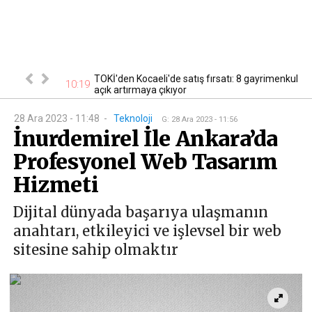
cak! Başvurular
TOKİ'den Kocaeli'de satış fırsatı: 8 gayrimenkul
10:19
10
açık artırmaya çıkıyor
28 Ara 2023 - 11:48
-
Teknoloji
G
:
28 Ara 2023 - 11:56
İnurdemirel İle Ankara’da
Profesyonel Web Tasarım
Hizmeti
Dijital dünyada başarıya ulaşmanın
anahtarı, etkileyici ve işlevsel bir web
sitesine sahip olmaktır