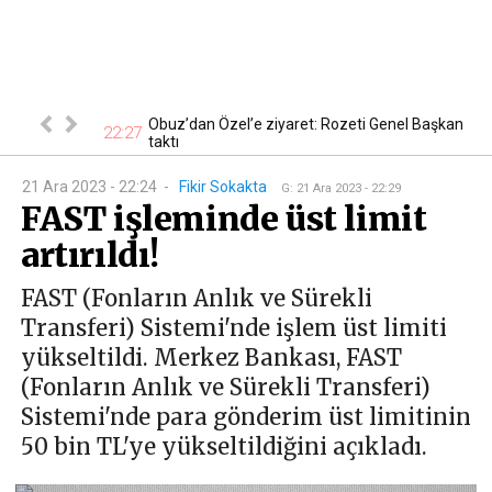
 En ucuzu 115
Obuz’dan Özel’e ziyaret: Rozeti Genel Başkan
22:27
18
taktı
21 Ara 2023 - 22:24
-
Fikir Sokakta
G
:
21 Ara 2023 - 22:29
FAST işleminde üst limit
artırıldı!
FAST (Fonların Anlık ve Sürekli
Transferi) Sistemi'nde işlem üst limiti
yükseltildi. Merkez Bankası, FAST
(Fonların Anlık ve Sürekli Transferi)
Sistemi'nde para gönderim üst limitinin
50 bin TL'ye yükseltildiğini açıkladı.