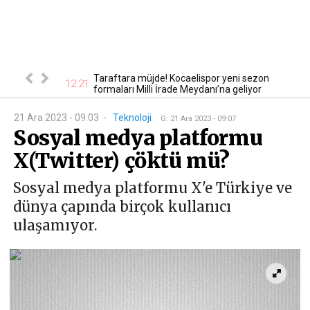
nbaş için kritik
Taraftara müjde! Kocaelispor yeni sezon
12:21
12
formaları Milli İrade Meydanı’na geliyor
21 Ara 2023 - 09:03
-
Teknoloji
G
:
21 Ara 2023 - 09:07
Sosyal medya platformu
X(Twitter) çöktü mü?
Sosyal medya platformu X'e Türkiye ve
dünya çapında birçok kullanıcı
ulaşamıyor.