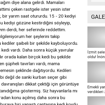
ğım diye alana gelirdi. Mamaları
ttimi çeken rastgele ister yesin ister
bir yarım saat otururdu. 15 - 20 kediyi
GALE
Bu kediyi gözüne kestirdiğini söyleyip,
yım derdi, her seferinde reddettim.
ilgileniyorum her şeylerini takip
ediler şaibeli bir şekilde kayboluyordu.
ük kedi vardı. Daha sonra küçük yavrular
İzmit sele
ır orada kalan birçok kedi bu şekilde
oldu! İnö
göle dönd
n şüpheli tavırları vardı, mama
 yemesin şeklinde dağıtıyordu. Kedileri
bi değil de sanki kurban seçer gibi
 davranışları dikkat çektiği için görüntüye
Emekli yan
tanıdığıma göstermiş. Siz hayvanlarla mı
verdikler
pazarda ge
Oradan konu açılmış daha sonra bu
buraya biri yanaştı çantasına kedi koydu