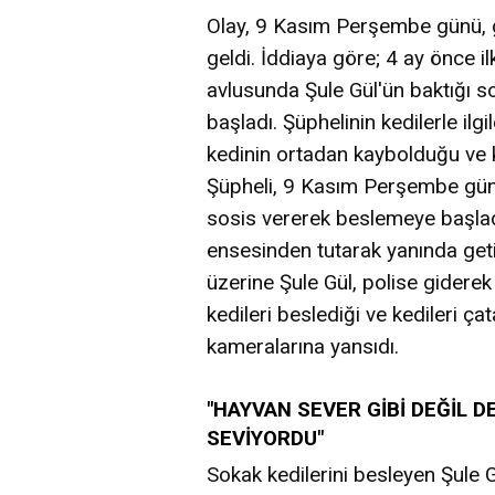
Olay, 9 Kasım Perşembe günü, g
geldi. İddiaya göre; 4 ay önce il
avlusunda Şule Gül'ün baktığı s
başladı. Şüphelinin kedilerle il
kedinin ortadan kaybolduğu ve 
Şüpheli, 9 Kasım Perşembe günü,
sosis vererek beslemeye başladı
ensesinden tutarak yanında geti
üzerine Şule Gül, polise gidere
kedileri beslediği ve kedileri ç
kameralarına yansıdı.
"HAYVAN SEVER GİBİ DEĞİL D
SEVİYORDU"
Sokak kedilerini besleyen Şule 