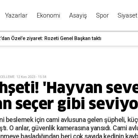
Yazarlar
Ekonomi
Asayiş
Spor
Siyaset
dan Özel’e ziyaret: Rozeti Genel Başkan taktı
CELLEME
:
12 Kas 2023 - 15:54
şeti! 'Hayvan seve
n seçer gibi seviyo
rini beslemek için cami avlusuna gelen şüpheli, küç
ştı. O anlar, güvenlik kamerasına yansıdı. Cami av
ilenmeye başladığından beri çok sayıda kedinin kay