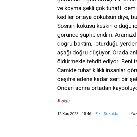
ve koyma şekli çok tuhaftı demiş
kediler ortaya dökülsün diye, b
Sosisin kokusu keskin olduğu iç
görünce şüphelendim. Aramızda
doğru baktım, oturduğu yerden k
aşağı doğru düşüyor. Orada anlad
öldürmekle tehdit ediyor. Beni 
Camide tuhaf kılıklı insanlar gö
deşifre edene kadar sert bir şe
Ondan sonra ortadan kayboluyor
#
oldu
12 Kas 2023 - 15:46
-
Fikir Sokakta
Yaz