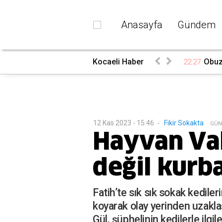
Anasayfa
Gündem
du
Kocaeli Haber
Obuz’
22:27
12 Kas 2023 - 15:46
-
Fikir Sokakta
G
ÜN
Hayvan Vah
değil kurba
Fatih’te sık sık sokak kedile
koyarak olay yerinden uzakla
Gül, şüphelinin kedilerle ilg