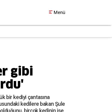
Menü
SEDAŞ Duyurdu: Koca
18:30
r gibi
rdu'
ük bir kediyi çantasına
lusundaki kedilere bakan Şule
bolduğunu, birçok kedinin ise