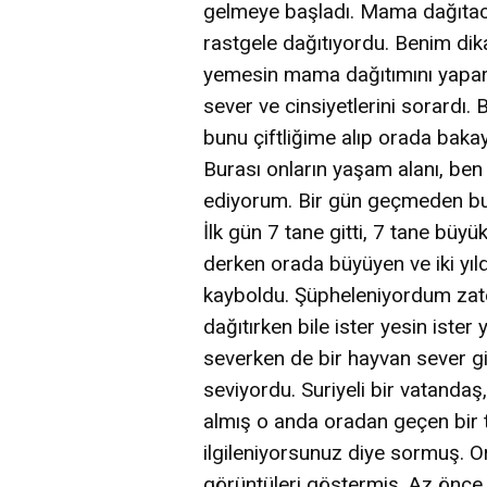
gelmeye başladı. Mama dağıtaca
rastgele dağıtıyordu. Benim dika
yemesin mama dağıtımını yapar, 
sever ve cinsiyetlerini sorardı. 
bunu çiftliğime alıp orada baka
Burası onların yaşam alanı, ben 
ediyorum. Bir gün geçmeden bu k
İlk gün 7 tane gitti, 7 tane büy
derken orada büyüyen ve iki yıld
kayboldu. Şüpheleniyordum zate
dağıtırken bile ister yesin ister
severken de bir hayvan sever gi
seviyordu. Suriyeli bir vatandaş,
almış o anda oradan geçen bir 
ilgileniyorsunuz diye sormuş. 
görüntüleri göstermiş. Az önce 