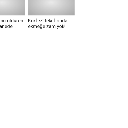
düşünüyorsunuz?
unu öldüren
Körfez’deki fırında
tanede
ekmeğe zam yok!
na alındı