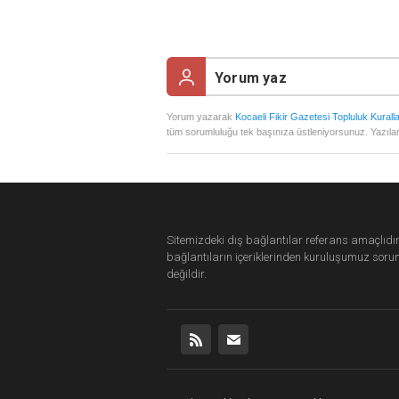
Yorum yazarak
Kocaeli Fikir Gazetesi Topluluk Kuralla
tüm sorumluluğu tek başınıza üstleniyorsunuz. Yazılan
Sitemizdeki dış bağlantılar referans amaçlıdır
bağlantıların içeriklerinden
kuruluşumuz
soru
değildir.