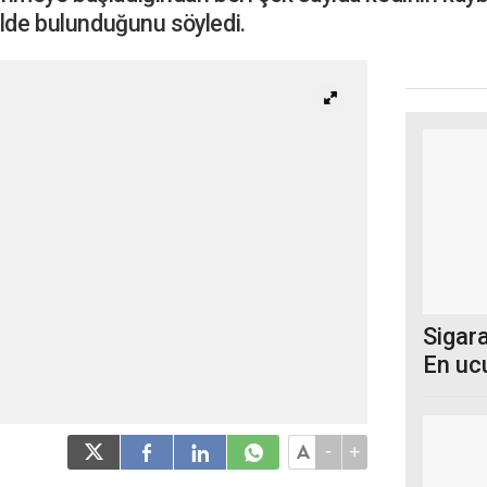
ilde bulunduğunu söyledi.
Sigara
En uc
-
+