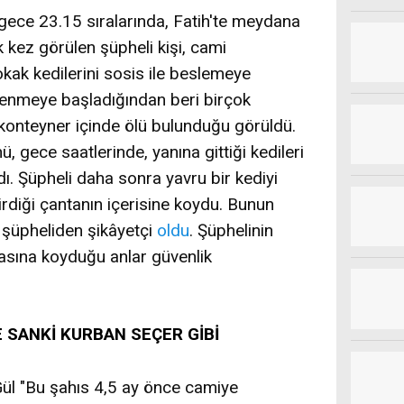
ece 23.15 sıralarında, Fatih'te meydana
k kez görülen şüpheli kişi, cami
okak kedilerini sosis ile beslemeye
gilenmeye başladığından beri birçok
konteyner içinde ölü bulunduğu görüldü.
 gece saatlerinde, yanına gittiği kedileri
. Şüpheli daha sonra yavru bir kediyi
rdiği çantanın içerisine koydu. Bunun
k şüpheliden şikâyetçi
oldu
. Şüphelinin
atasına koyduğu anlar güvenlik
E SANKİ KURBAN SEÇER GİBİ
Gül "Bu şahıs 4,5 ay önce camiye