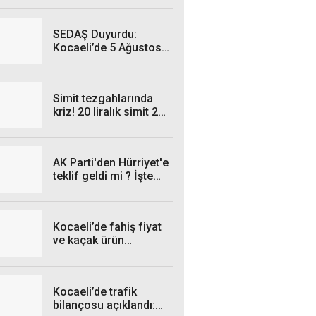
SEDAŞ Duyurdu:
Kocaeli’de 5 Ağustos
Çarşamba Günü hangi
ilçelerde elektrik
kesintisi yaşanacak?
Simit tezgahlarında
kriz! 20 liralık simit 25
liraya satılıyor
AK Parti'den Hürriyet'e
teklif geldi mi ? İşte
cevabı...
Kocaeli’de fahiş fiyat
ve kaçak ürün
operasyonları: İşte
Temmuz bilançosu!
Kocaeli’de trafik
bilançosu açıklandı: