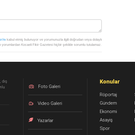
rı’nı
kabul etmiş bulunuyor ve yorumunuzla ilgili doğrudan veya dolaylı
 yorumlardan Kocaeli Fikir Gazetesi hiçbir şekilde sorumlu tutulamaz.
Konular
, dış
Foto Galeri
mlu
Röportaj
Gündem
Video Galeri
Ekonomi
Asayiş
Yazarlar
Spor