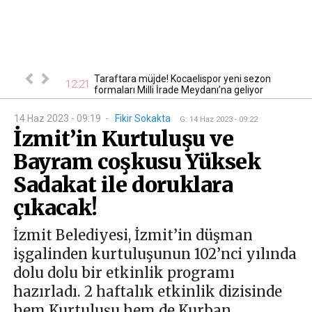
nbaş için kritik
Taraftara müjde! Kocaelispor yeni sezon
12:21
12
formaları Milli İrade Meydanı’na geliyor
14 Haz 2023 - 09:19
-
Fikir Sokakta
G
:
14 Haz 2023 - 09:22
İzmit’in Kurtuluşu ve
Bayram coşkusu Yüksek
Sadakat ile doruklara
çıkacak!
İzmit Belediyesi, İzmit’in düşman
işgalinden kurtuluşunun 102’nci yılında
dolu dolu bir etkinlik programı
hazırladı. 2 haftalık etkinlik dizisinde
hem Kurtuluşu hem de Kurban