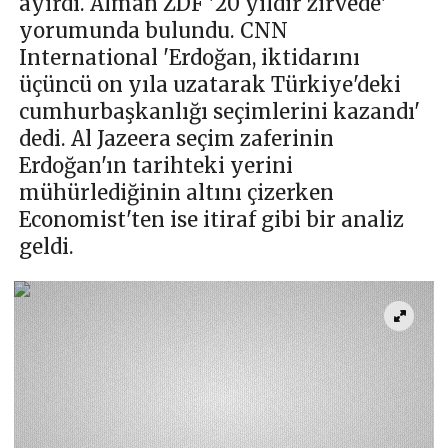
ayırdı. Alman ZDF '20 yıldır zirvede'
yorumunda bulundu. CNN
International 'Erdoğan, iktidarını
üçüncü on yıla uzatarak Türkiye'deki
cumhurbaşkanlığı seçimlerini kazandı'
dedi. Al Jazeera seçim zaferinin
Erdoğan'ın tarihteki yerini
mühürlediğinin altını çizerken
Economist'ten ise itiraf gibi bir analiz
geldi.