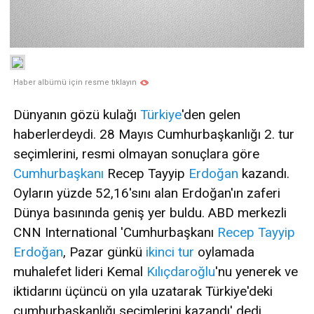
Haber albümü için resme tıklayın
Dünyanın gözü kulağı
Türkiye
'den gelen
haberlerdeydi. 28 Mayıs Cumhurbaşkanlığı 2. tur
seçimlerini, resmi olmayan sonuçlara göre
Cumhurbaşkanı
Recep Tayyip
Erdoğan
kazandı.
Oyların yüzde 52,16'sını alan Erdoğan'ın zaferi
Dünya basınında geniş yer buldu. ABD merkezli
CNN International 'Cumhurbaşkanı
Recep Tayyip
Erdoğan
, Pazar günkü
ikinci tur
oylamada
muhalefet lideri Kemal
Kılıçdaroğlu
'nu yenerek ve
iktidarını üçüncü on yıla uzatarak Türkiye'deki
cumhurbaşkanlığı seçimlerini kazandı' dedi.