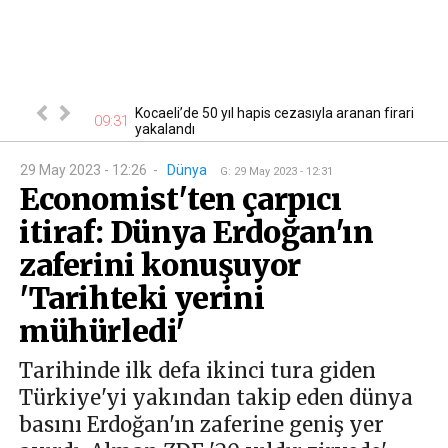
lardan sağ
Kocaeli’de 50 yıl hapis cezasıyla aranan firari
09:31
22
anama...
yakalandı
29 May 2023 - 12:26
-
Dünya
G
:
29 May 2023 - 12:31
Economist'ten çarpıcı
itiraf: Dünya Erdoğan'ın
zaferini konuşuyor
'Tarihteki yerini
mühürledi'
Tarihinde ilk defa ikinci tura giden
Türkiye'yi yakından takip eden dünya
basını Erdoğan'ın zaferine geniş yer