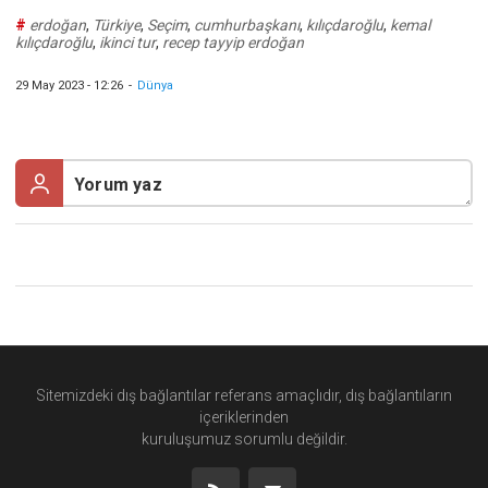
#
erdoğan
,
Türkiye
,
Seçim
,
cumhurbaşkanı
,
kılıçdaroğlu
,
kemal
kılıçdaroğlu
,
ikinci tur
,
recep tayyip erdoğan
29 May 2023 - 12:26
-
Dünya
Sitemizdeki dış bağlantılar referans amaçlıdır, dış bağlantıların
içeriklerinden
kuruluşumuz
sorumlu değildir.