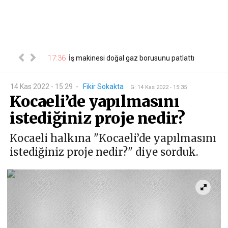
ğustos Cuma
17:36
17
İş makinesi doğal gaz borusunu patlattı
isi...
14 Kas 2022 - 15:29
-
Fikir Sokakta
G
:
14 Kas 2022 - 15:35
Kocaeli’de yapılmasını
istediğiniz proje nedir?
Kocaeli halkına "Kocaeli’de yapılmasını
istediğiniz proje nedir?" diye sorduk.