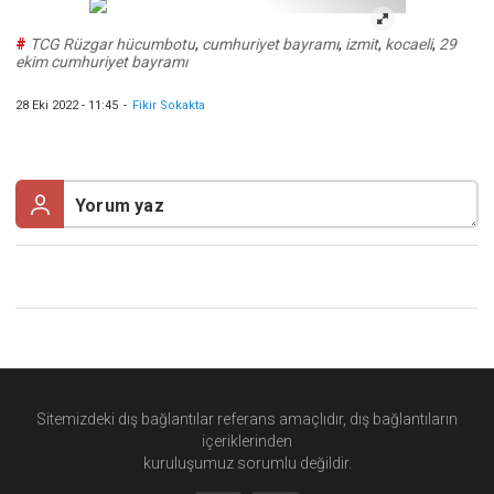
#
TCG Rüzgar hücumbotu
,
cumhuriyet bayramı
,
izmit
,
kocaeli
,
29
ekim cumhuriyet bayramı
28 Eki 2022 - 11:45
-
Fikir Sokakta
Sitemizdeki dış bağlantılar referans amaçlıdır, dış bağlantıların
içeriklerinden
kuruluşumuz
sorumlu değildir.