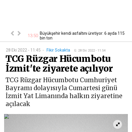
Büyükşehir kendi asfaltını üretiyor: 6 ayda 115
nema keyfi
13:50
13
bin ton
28 Eki 2022 - 11:45
-
Fikir Sokakta
G
:
28 Eki 2022 - 11:54
TCG Rüzgar Hücumbotu
İzmit'te ziyarete açılıyor
TCG Rüzgar Hücumbotu Cumhuriyet
Bayramı dolayısıyla Cumartesi günü
İzmit Yat Limanında halkın ziyaretine
açılacak