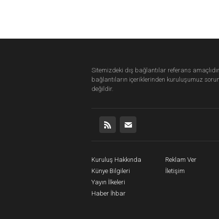
Sitemizdeki dış bağlantılar referans amaçlıdır
bağlantıların içeriklerinden
kuruluşumuz
soru
değildir.
Kuruluş Hakkında
Reklam Ver
Künye Bilgileri
İletişim
Yayın İlkeleri
Haber İhbar