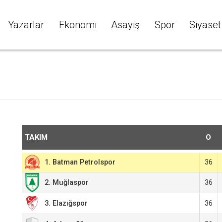
Yazarlar
Ekonomi
Asayiş
Spor
Siyaset
TAKIM
O
36
1. Batman Petrolspor
36
2. Muğlaspor
3. Elazığspor
36