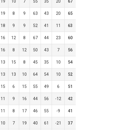
19
10
7
55
35
20
67
19
8
9
63
43
20
65
18
9
9
52
41
11
63
16
12
8
67
44
23
60
16
8
12
50
43
7
56
13
15
8
45
35
10
54
13
13
10
64
54
10
52
15
6
15
55
49
6
51
11
9
16
44
56
-12
42
11
8
17
46
55
-9
41
10
7
19
40
61
-21
37