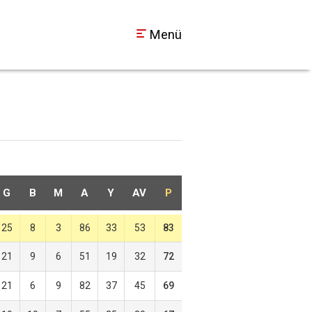
Menü
G
B
M
A
Y
AV
P
25
8
3
86
33
53
83
21
9
6
51
19
32
72
21
6
9
82
37
45
69