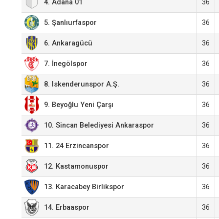
4. Adana 01
36
5. Şanlıurfaspor
36
6. Ankaragücü
36
36
7. İnegölspor
36
8. Iskenderunspor A.Ş.
36
9. Beyoğlu Yeni Çarşı
10. Sincan Belediyesi Ankaraspor
36
36
11. 24 Erzincanspor
12. Kastamonuspor
36
36
13. Karacabey Birlikspor
36
14. Erbaaspor