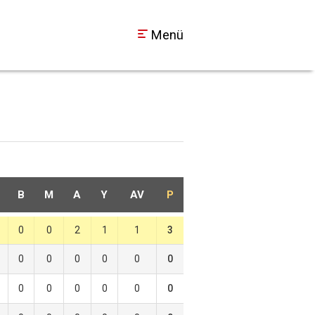
Menü
B
M
A
Y
AV
P
0
0
2
1
1
3
0
0
0
0
0
0
0
0
0
0
0
0