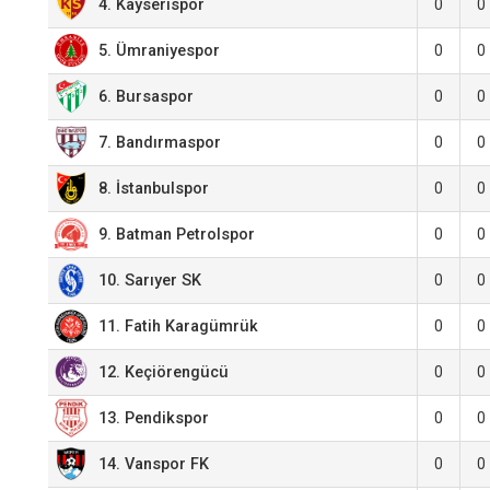
4. Kayserispor
0
0
5. Ümraniyespor
0
0
6. Bursaspor
0
0
7. Bandırmaspor
0
0
8. İstanbulspor
0
0
0
0
9. Batman Petrolspor
0
0
10. Sarıyer SK
0
0
11. Fatih Karagümrük
12. Keçiörengücü
0
0
0
0
13. Pendikspor
14. Vanspor FK
0
0