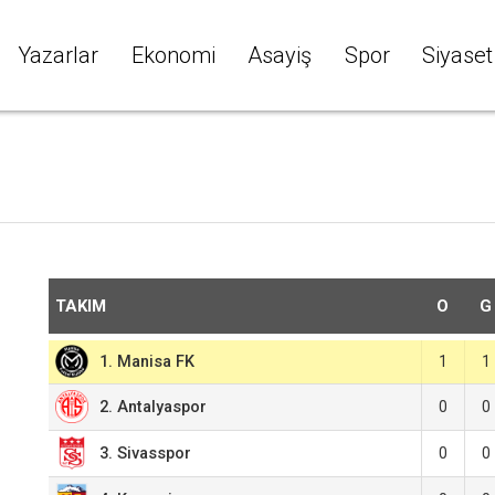
Yazarlar
Ekonomi
Asayiş
Spor
Siyaset
TAKIM
O
G
1. Manisa FK
1
1
2. Antalyaspor
0
0
3. Sivasspor
0
0