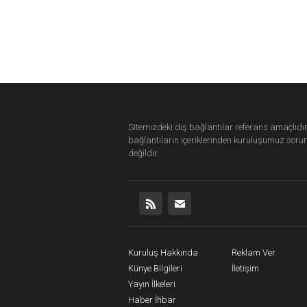
Sitemizdeki dış bağlantılar referans amaçlıdır
bağlantıların içeriklerinden
kuruluşumuz
soru
değildir.
Kuruluş Hakkında
Reklam Ver
Künye Bilgileri
İletişim
Yayın İlkeleri
Haber İhbar