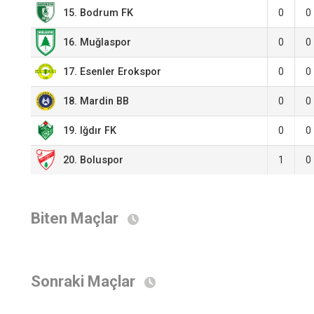
15. Bodrum FK
0
0
0
0
16. Muğlaspor
17. Esenler Erokspor
0
0
18. Mardin BB
0
0
19. Iğdır FK
0
0
20. Boluspor
1
0
Biten Maçlar
Sonraki Maçlar