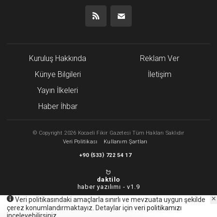
Kuruluş Hakkında
Reklam Ver
Künye Bilgileri
İletişim
Yayın İlkeleri
Haber İhbar
©
Copyright
2026 Kocaeli Fikir Gazetesi Tüm Hakları Saklıdır
Veri Politikası
Kullanım Şartları
(
)
+90
533
722 54 17
daktilo
haber yazılımı -
v1.9
Veri politikasındaki amaçlarla sınırlı ve mevzuata uygun şekilde
çerez konumlandırmaktayız. Detaylar için
veri politikamızı
inceleyebilirsiniz.