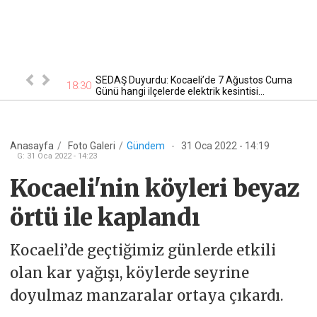
tan otomobil
SEDAŞ Duyurdu: Kocaeli’de 7 Ağustos Cuma
17
18:30
Günü hangi ilçelerde elektrik kesintisi...
Anasayfa
/
Foto Galeri
/
Gündem
-
31 Oca 2022 - 14:19
G
:
31 Oca 2022 - 14:23
Kocaeli'nin köyleri beyaz
örtü ile kaplandı
Kocaeli’de geçtiğimiz günlerde etkili
olan kar yağışı, köylerde seyrine
doyulmaz manzaralar ortaya çıkardı.