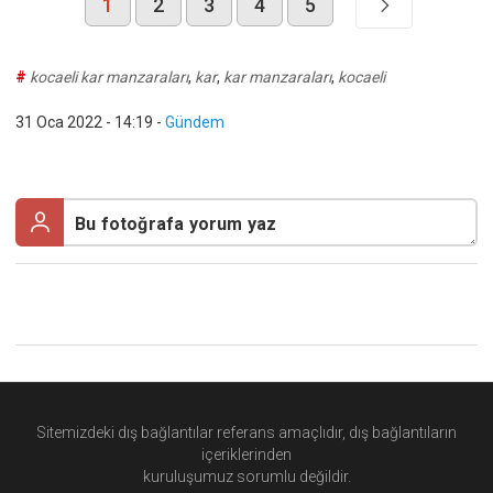
1
2
3
4
5
#
kocaeli kar manzaraları
,
kar
,
kar manzaraları
,
kocaeli
31 Oca 2022 - 14:19
-
Gündem
Sitemizdeki dış bağlantılar referans amaçlıdır, dış bağlantıların
içeriklerinden
kuruluşumuz
sorumlu değildir.