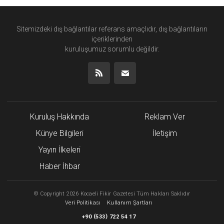
Sitemizdeki dış bağlantılar referans amaçlıdır, dış bağlantıların
içeriklerinden
kuruluşumuz
sorumlu değildir.
Kuruluş Hakkında
Reklam Ver
Künye Bilgileri
İletişim
Yayın İlkeleri
Haber İhbar
©
Copyright
2026 Kocaeli Fikir Gazetesi Tüm Hakları Saklıdır
Veri Politikası
Kullanım Şartları
(
)
+90
533
722 54 17