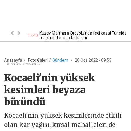
eriler sokağa
Kuzey Marmara Otoyolu’nda feci kaza! Tünelde
17:40
17
araçlarından inip tartıştılar
Anasayfa
/
Foto Galeri
/
Gündem
-
20 Oca 2022 - 09:53
G
:
20 Oca 2022 - 09:58
Kocaeli'nin yüksek
kesimleri beyaza
büründü
Kocaeli'nin yüksek kesimlerinde etkili
olan kar yağışı, kırsal mahalleleri de