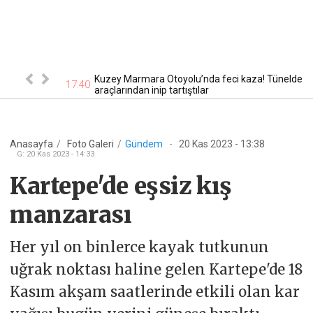
eriler sokağa
Kuzey Marmara Otoyolu’nda feci kaza! Tünelde
17:40
17
araçlarından inip tartıştılar
Anasayfa
/
Foto Galeri
/
Gündem
-
20 Kas 2023 - 13:38
G
:
20 Kas 2023 - 14:33
Kartepe'de eşsiz kış
manzarası
Her yıl on binlerce kayak tutkunun
uğrak noktası haline gelen Kartepe'de 18
Kasım akşam saatlerinde etkili olan kar