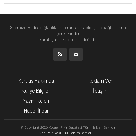
Sitemizdeki dış bağlantılar referans amaçlıdır, dış bağlantıların
içeriklerinden
kuruluşumuz
sorumlu değildir.
Kuruluş Hakkında
Reklam Ver
Künye Bilgileri
İletişim
Yayın İlkeleri
Haber İhbar
©
Copyright
2026 Kocaeli Fikir Gazetesi Tüm Hakları Saklıdır
Veri Politikası
Kullanım Şartları