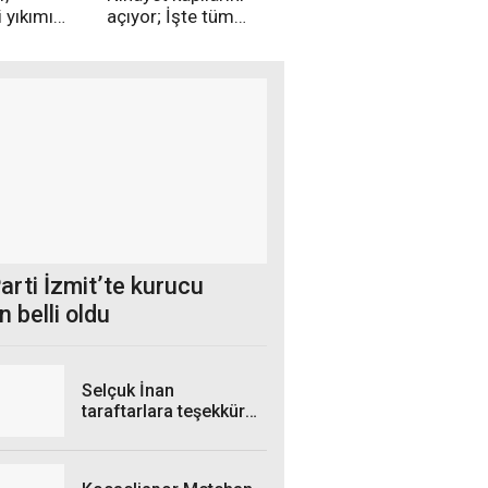
 yıkımı
açıyor; İşte tüm
di
ayrıntılarıyla Kocaeli
Şehir Hastanesi
arti İzmit’te kurucu
 belli oldu
Selçuk İnan
taraftarlara teşekkür
etti