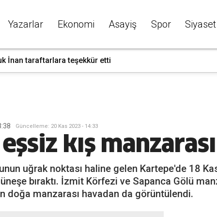
Yazarlar
Ekonomi
Asayiş
Spor
Siyaset
k İnan taraftarlara teşekkür etti
3:38
G
üncelleme
:
20 Kas 2023 - 14:33
eşsiz kış manzarası
tkunun uğrak noktası haline gelen Kartepe'de 18 Ka
güneşe bıraktı. İzmit Körfezi ve Sapanca Gölü manz
an doğa manzarası havadan da görüntülendi.