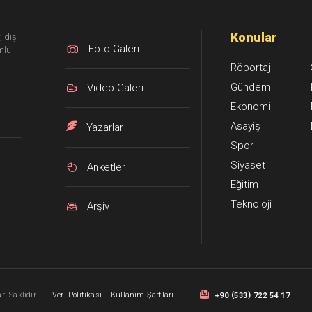
Konular
, dış
Foto Galeri
mlu
Röportaj
Gündem
Video Galeri
Ekonomi
Asayiş
Yazarlar
Spor
Siyaset
Anketler
Eğitim
Teknoloji
Arşiv
(
)
ı Saklıdır
-
Veri Politikası
Kullanım Şartları
+90
533
722 54 17