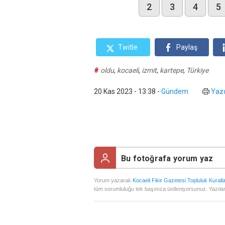
2
3
4
5
Twitle
Paylaş
#
oldu
,
kocaeli
,
izmit
,
kartepe
,
Türkiye
20 Kas 2023 - 13:38
-
Gündem
Yazd
Yorum yazarak
Kocaeli Fikir Gazetesi Topluluk Kuralla
tüm sorumluluğu tek başınıza üstleniyorsunuz. Yazılan