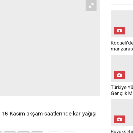
Kocaeli'de
manzarası
Türkiye Yü
Gençlik M
kapılarını 
açacak
e 18 Kasım akşam saatlerinde kar yağışı
Büyükşehi