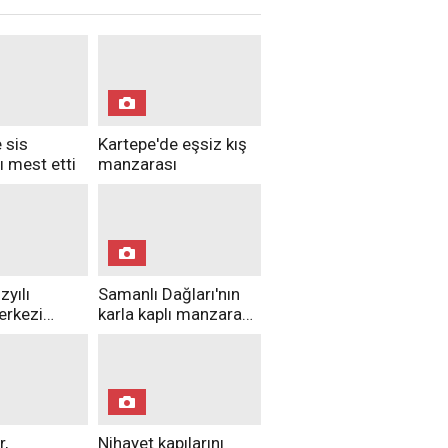
 sis
Kartepe'de eşsiz kış
 mest etti
manzarası
zyılı
Samanlı Dağları'nın
erkezi
karla kaplı manzarası
bu etkinlikle
mest etti
r,
Nihayet kapılarını