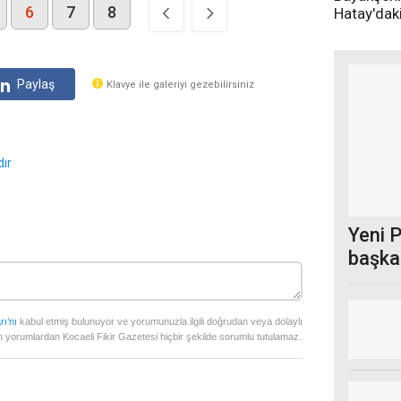
6
7
8
Hatay'daki
görüntüle
Paylaş
Klavye ile galeriyi gezebilirsiniz
ır
Yeni P
başkan
rı’nı
kabul etmiş bulunuyor ve yorumunuzla ilgili doğrudan veya dolaylı
 yorumlardan Kocaeli Fikir Gazetesi hiçbir şekilde sorumlu tutulamaz.