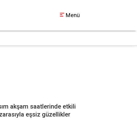
Menü
Kocaelispor Metehan
00:50
sım akşam saatlerinde etkili
arasıyla eşsiz güzellikler