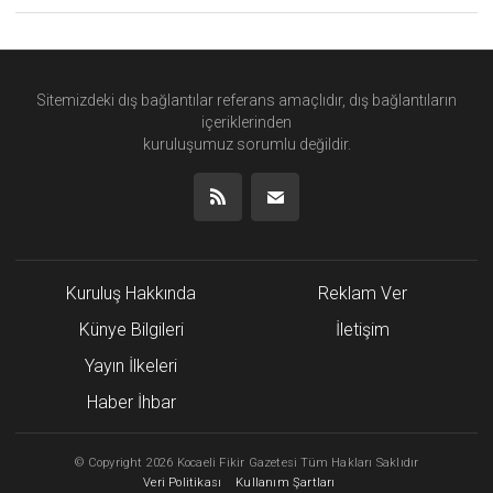
Sitemizdeki dış bağlantılar referans amaçlıdır, dış bağlantıların
içeriklerinden
kuruluşumuz
sorumlu değildir.
Kuruluş Hakkında
Reklam Ver
Künye Bilgileri
İletişim
Yayın İlkeleri
Haber İhbar
©
Copyright
2026 Kocaeli Fikir Gazetesi Tüm Hakları Saklıdır
Veri Politikası
Kullanım Şartları