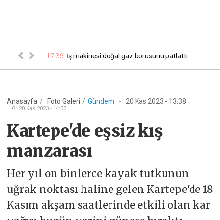
ğustos Cuma
17:36
17
İş makinesi doğal gaz borusunu patlattı
isi...
Anasayfa
/
Foto Galeri
/
Gündem
-
20 Kas 2023 - 13:38
G
:
20 Kas 2023 - 14:33
Kartepe'de eşsiz kış
manzarası
Her yıl on binlerce kayak tutkunun
uğrak noktası haline gelen Kartepe'de 18
Kasım akşam saatlerinde etkili olan kar