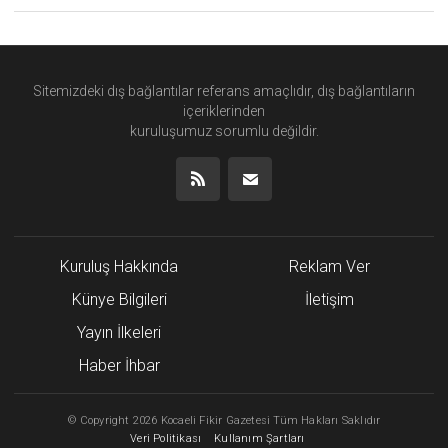
Sitemizdeki dış bağlantılar referans amaçlıdır, dış bağlantıların
içeriklerinden
kuruluşumuz
sorumlu değildir.
Kuruluş Hakkında
Reklam Ver
Künye Bilgileri
İletişim
Yayın İlkeleri
Haber İhbar
©
Copyright
2026 Kocaeli Fikir Gazetesi Tüm Hakları Saklıdır
Veri Politikası
Kullanım Şartları