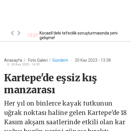
i şüpheli
Kocaeli’deki tefecilik soruşturmasında yeni
15:27
14
gelişme!
Anasayfa
/
Foto Galeri
/
Gündem
-
20 Kas 2023 - 13:38
G
:
20 Kas 2023 - 14:33
Kartepe'de eşsiz kış
manzarası
Her yıl on binlerce kayak tutkunun
uğrak noktası haline gelen Kartepe'de 18
Kasım akşam saatlerinde etkili olan kar