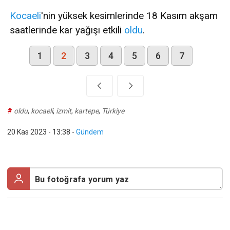
Kocaeli
'nin yüksek kesimlerinde 18 Kasım akşam
saatlerinde kar yağışı etkili
oldu
.
1
2
3
4
5
6
7
#
oldu
,
kocaeli
,
izmit
,
kartepe
,
Türkiye
20 Kas 2023 - 13:38
-
Gündem