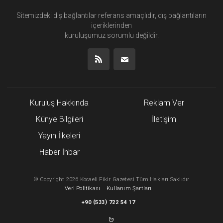
Sitemizdeki dış bağlantılar referans amaçlıdır, dış bağlantıların
içeriklerinden
kuruluşumuz
sorumlu değildir.
Kuruluş Hakkında
Reklam Ver
Künye Bilgileri
İletişim
Yayın İlkeleri
Haber İhbar
©
Copyright
2026 Kocaeli Fikir Gazetesi Tüm Hakları Saklıdır
Veri Politikası
Kullanım Şartları
(
)
+90
533
722 54 17