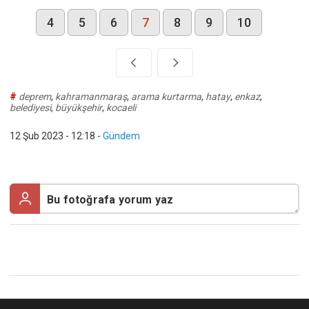
4
5
6
7
8
9
10
#
deprem
,
kahramanmaraş
,
arama kurtarma
,
hatay
,
enkaz
,
belediyesi
,
büyükşehir
,
kocaeli
12 Şub 2023 - 12:18
-
Gündem