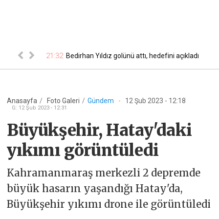
ğustos
21:32
Bedirhan Yıldız golünü attı, hedefini açıkladı
21
ktrik kes...
Anasayfa
/
Foto Galeri
/
Gündem
-
12 Şub 2023 - 12:18
G
:
12 Şub 2023 - 12:31
Büyükşehir, Hatay'daki
yıkımı görüntüledi
Kahramanmaraş merkezli 2 depremde
büyük hasarın yaşandığı Hatay'da,
Büyükşehir yıkımı drone ile görüntüledi