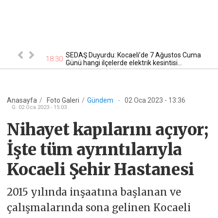
tan otomobil
SEDAŞ Duyurdu: Kocaeli’de 7 Ağustos Cuma
17
18:30
Günü hangi ilçelerde elektrik kesintisi...
Anasayfa
/
Foto Galeri
/
Gündem
-
02 Oca 2023 - 13:36
G
:
02 Oca 2023 - 15:03
Nihayet kapılarını açıyor;
İşte tüm ayrıntılarıyla
Kocaeli Şehir Hastanesi
2015 yılında inşaatına başlanan ve
çalışmalarında sona gelinen Kocaeli